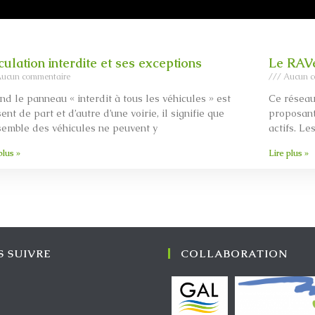
culation interdite et ses exceptions
Le RAV
ucun commentaire
Aucun c
d le panneau « interdit à tous les véhicules » est
Ce réseau
ent de part et d’autre d’une voirie, il signifie que
proposant
semble des véhicules ne peuvent y
actifs. Le
plus »
Lire plus »
 SUIVRE
COLLABORATION