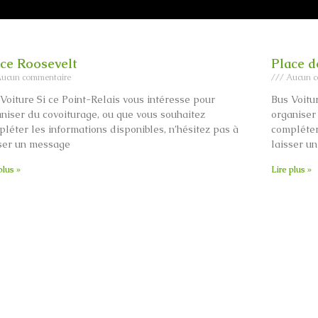
ce Roosevelt
Place 
ucun commentaire
Aucun c
Voiture Si ce Point-Relais vous intéresse pour
Bus Voitu
niser du covoiturage, ou que vous souhaitez
organiser
léter les informations disponibles, n’hésitez pas à
compléter
sser un message
laisser u
plus »
Lire plus »