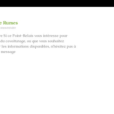
de Rumes
ommentaire
re Si ce Point-Relais vous intéresse pour
 du covoiturage, ou que vous souhaitez
 les informations disponibles, n’hésitez pas à
n message