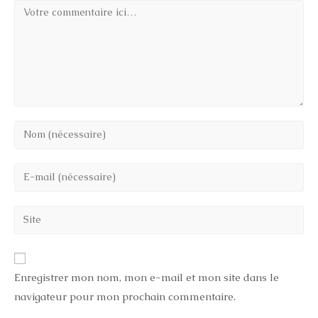
Comment
Enter
your
name
Enter
or
your
username
email
Saisir
to
address
l’URL
comment
to
de
comment
votre
Enregistrer mon nom, mon e-mail et mon site dans le
site
navigateur pour mon prochain commentaire.
(facultatif)