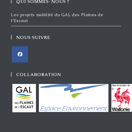
QUI SOMMES-NOUS ?
Les projets mobilité du GAL des Plaines de
l’Escaut
NOUS SUIVRE
S’ouvre
dans
COLLABORATION
un
nouvel
onglet